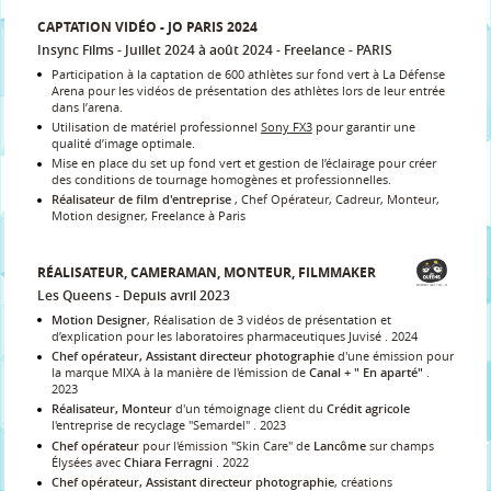
CAPTATION VIDÉO - JO PARIS 2024
Insync Films
Juillet 2024 à août 2024
Freelance
PARIS
Participation à la captation de 600 athlètes sur fond vert à La Défense
Arena pour les vidéos de présentation des athlètes lors de leur entrée
dans l’arena.
Utilisation de matériel professionnel
Sony FX3
pour garantir une
qualité d’image optimale.
Mise en place du set up fond vert et gestion de l’éclairage pour créer
des conditions de tournage homogènes et professionnelles.
Réalisateur de film d'entreprise
, Chef Opérateur, Cadreur, Monteur,
Motion designer, Freelance à Paris
RÉALISATEUR, CAMERAMAN, MONTEUR, FILMMAKER
Les Queens
Depuis avril 2023
Motion Designer
, Réalisation de 3 vidéos de présentation et
d’explication pour les laboratoires pharmaceutiques Juvisé . 2024
Chef opérateur, Assistant directeur photographie
d'une émission pour
la marque MIXA à la manière de l'émission de
Canal + " En aparté"
.
2023
Réalisateur, Monteur
d'un témoignage client du
Crédit agricole
l'entreprise de recyclage "Semardel" . 2023
Chef opérateur
pour l'émission "Skin Care" de
Lancôme
sur champs
Élysées avec
Chiara Ferragni
. 2022
Chef opérateur, Assistant directeur photographie
, créations