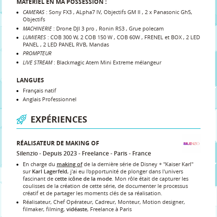
MATÉRIEL EN MA POSSESSION :
CAMERAS
: Sony FX3 , ALpha7 IV, Objectifs GM II , 2 x Panasonic Gh5,
Objectifs
MACHINERIE
: Drone DJI 3 pro , Ronin RS3 , Grue polecam
LUMIERES
: COB 300 W, 2 COB 150 W , COB 60W , FRENEL et BOX , 2 LED
PANEL , 2 LED PANEL RVB, Mandas
PROMPTEUR
LIVE STREAM
: Blackmagic Atem Mini Extreme mélangeur
LANGUES
Français natif
Anglais Professionnel
EXPÉRIENCES
RÉALISATEUR DE MAKING OF
Silenzio
Depuis 2023
Freelance
Paris
France
En charge du
making of
de la dernière série de Disney + "Kaiser Karl"
sur
Karl Lagerfeld
, j'ai eu l'opportunité de plonger dans l'univers
fascinant de
cette icône de la mode
. Mon rôle était de capturer les
coulisses de la création de cette série, de documenter le processus
créatif et de partager les moments clés de sa réalisation.
Réalisateur, Chef Opérateur, Cadreur, Monteur, Motion designer,
filmaker, filming,
vidéaste
, Freelance à Paris